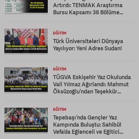
Artırdı: TENMAK Araştırma
Bursu Kapsamı 38 Bölüme
Çıkarıldı
EĞITIM
Türk Üniversiteleri Dünyaya
Yayılıyor: Yeni Adres Sudan!
EĞITIM
TÜGVA Eskişehir Yaz Okulunda
Vali Yılmaz Ağırlandı: Mahmut
Öksüzoğlu’ndan Teşekkür
Mesajı
EĞITIM
Tepebaşı’nda Gençler Yaz
Kampında Buluştu: Sahibül
Vefa’da Eğlenceli ve Eğitici
Kapanış