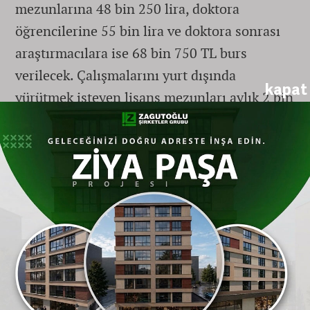
mezunlarına 48 bin 250 lira, doktora
öğrencilerine 55 bin lira ve doktora sonrası
araştırmacılara ise 68 bin 750 TL burs
verilecek. Çalışmalarını yurt dışında
kapat
yürütmek isteyen lisans mezunları aylık 2 bin
200 dolar, yüksek lisans öğrencileri 2 bin 300
dolar, yüksek lisans mezunları 2 bin 450
dolar, doktora öğrencileri 2 bin 700 dolar ve
doktora sonrası araştırmacılar da 3 bin 200
dolar burs imkanından yararlanabilecek.
Üstün Akademik Performansa Başarı
Bursları
Programın ikinci ayağını oluşturan başarı