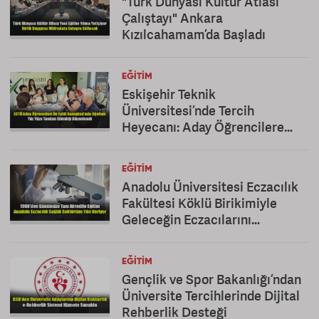
"Türk Dünyası Kültür Atlası
Çalıştayı" Ankara
Kızılcahamam’da Başladı
EĞITIM
Eskişehir Teknik
Üniversitesi’nde Tercih
Heyecanı: Aday Öğrencilere
Kapsamlı Tanıtım
EĞITIM
Anadolu Üniversitesi Eczacılık
Fakültesi Köklü Birikimiyle
Geleceğin Eczacılarını
Yetiştiriyor
EĞITIM
Gençlik ve Spor Bakanlığı’ndan
Üniversite Tercihlerinde Dijital
Rehberlik Desteği