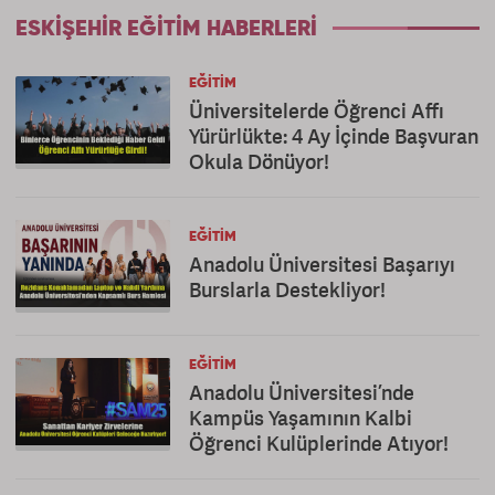
ESKIŞEHIR EĞITIM HABERLERI
EĞITIM
Üniversitelerde Öğrenci Affı
Yürürlükte: 4 Ay İçinde Başvuran
Okula Dönüyor!
EĞITIM
Anadolu Üniversitesi Başarıyı
Burslarla Destekliyor!
EĞITIM
Anadolu Üniversitesi’nde
Kampüs Yaşamının Kalbi
Öğrenci Kulüplerinde Atıyor!