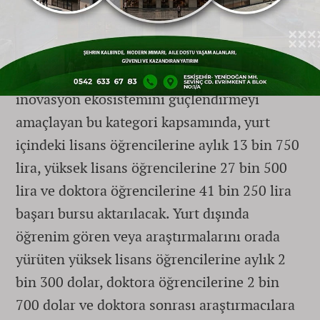
bursları ise öğrenimleri sırasında üstün
akademik performans sergileyen öğrencileri
doğrudan Bakanlığın faaliyet alanlarına
yönlendirmeyi hedefliyor. Ulusal AR-GE ve
inovasyon ekosistemini güçlendirmeyi
amaçlayan bu kategori kapsamında, yurt
içindeki lisans öğrencilerine aylık 13 bin 750
lira, yüksek lisans öğrencilerine 27 bin 500
lira ve doktora öğrencilerine 41 bin 250 lira
başarı bursu aktarılacak. Yurt dışında
öğrenim gören veya araştırmalarını orada
yürüten yüksek lisans öğrencilerine aylık 2
bin 300 dolar, doktora öğrencilerine 2 bin
700 dolar ve doktora sonrası araştırmacılara