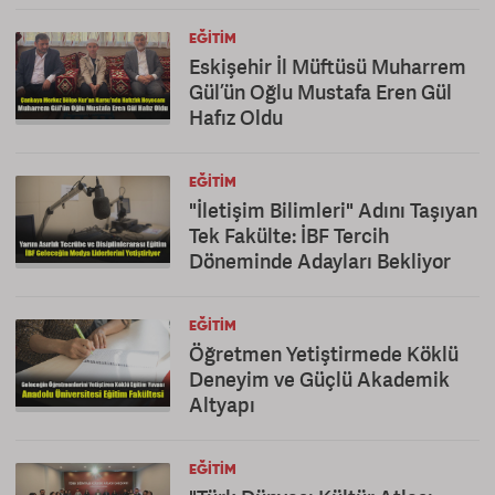
EĞITIM
Eskişehir İl Müftüsü Muharrem
Gül’ün Oğlu Mustafa Eren Gül
Hafız Oldu
EĞITIM
"İletişim Bilimleri" Adını Taşıyan
Tek Fakülte: İBF Tercih
Döneminde Adayları Bekliyor
EĞITIM
Öğretmen Yetiştirmede Köklü
Deneyim ve Güçlü Akademik
Altyapı
EĞITIM