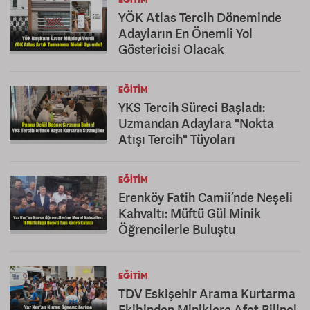
EĞITIM
YÖK Atlas Tercih Döneminde
Adayların En Önemli Yol
Göstericisi Olacak
EĞITIM
YKS Tercih Süreci Başladı:
Uzmandan Adaylara "Nokta
Atışı Tercih" Tüyoları
EĞITIM
Erenköy Fatih Camii’nde Neşeli
Kahvaltı: Müftü Gül Minik
Öğrencilerle Buluştu
EĞITIM
TDV Eskişehir Arama Kurtarma
Ekibinden Miniklere Afet Bilinci