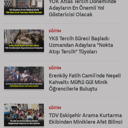
YÖK Atlas Tercih Döneminde
Adayların En Önemli Yol
Göstericisi Olacak
EĞITIM
YKS Tercih Süreci Başladı:
Uzmandan Adaylara "Nokta
Atışı Tercih" Tüyoları
EĞITIM
Erenköy Fatih Camii’nde Neşeli
Kahvaltı: Müftü Gül Minik
Öğrencilerle Buluştu
EĞITIM
TDV Eskişehir Arama Kurtarma
Ekibinden Miniklere Afet Bilinci