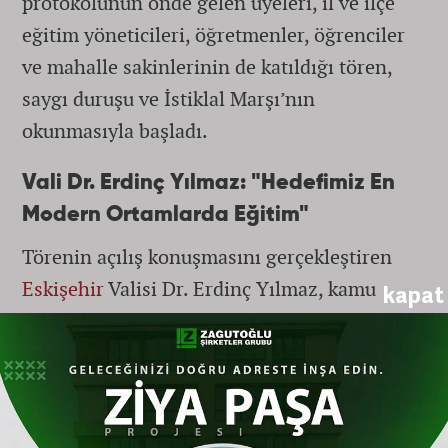
protokolünün önde gelen üyeleri, il ve ilçe
eğitim yöneticileri, öğretmenler, öğrenciler
ve mahalle sakinlerinin de katıldığı tören,
saygı duruşu ve İstiklal Marşı’nın
okunmasıyla başladı.
Vali Dr. Erdinç Yılmaz: "Hedefimiz En
Modern Ortamlarda Eğitim"
Törenin açılış konuşmasını gerçekleştiren
Eskişehir
Valisi Dr. Erdinç Yılmaz, kamu
kapat
kaynaklarının doğru ve etkin yatırımlarla
geleceğe aktarılmasının gururunu
yaşadıklarını belirtti. Yeni okul binasının
Eskişehir
’e ve tüm eğitim camiasına hayırlı