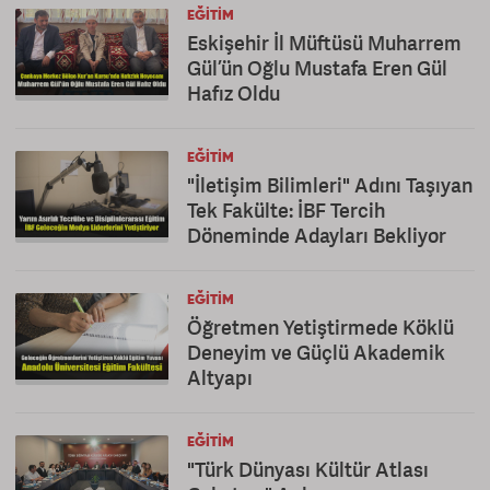
EĞITIM
Eskişehir İl Müftüsü Muharrem
Gül’ün Oğlu Mustafa Eren Gül
Hafız Oldu
EĞITIM
"İletişim Bilimleri" Adını Taşıyan
Tek Fakülte: İBF Tercih
Döneminde Adayları Bekliyor
EĞITIM
Öğretmen Yetiştirmede Köklü
Deneyim ve Güçlü Akademik
Altyapı
EĞITIM
"Türk Dünyası Kültür Atlası