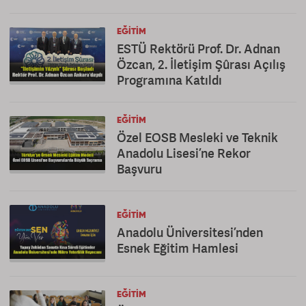
EĞITIM
ESTÜ Rektörü Prof. Dr. Adnan
Özcan, 2. İletişim Şûrası Açılış
Programına Katıldı
EĞITIM
Özel EOSB Mesleki ve Teknik
Anadolu Lisesi’ne Rekor
Başvuru
EĞITIM
Anadolu Üniversitesi’nden
Esnek Eğitim Hamlesi
EĞITIM