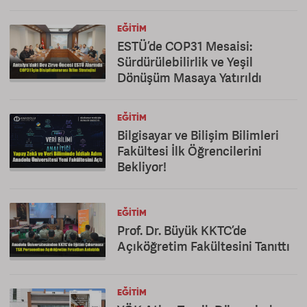
EĞITIM
ESTÜ’de COP31 Mesaisi:
Sürdürülebilirlik ve Yeşil
Dönüşüm Masaya Yatırıldı
EĞITIM
Bilgisayar ve Bilişim Bilimleri
Fakültesi İlk Öğrencilerini
Bekliyor!
EĞITIM
Prof. Dr. Büyük KKTC’de
Açıköğretim Fakültesini Tanıttı
EĞITIM