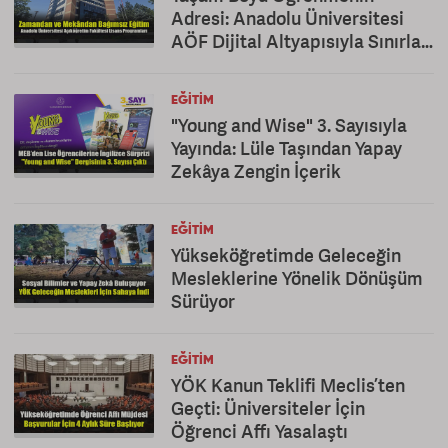
Adresi: Anadolu Üniversitesi
AÖF Dijital Altyapısıyla Sınırları
Kaldırıyor
EĞITIM
"Young and Wise" 3. Sayısıyla
Yayında: Lüle Taşından Yapay
Zekâya Zengin İçerik
EĞITIM
Yükseköğretimde Geleceğin
Mesleklerine Yönelik Dönüşüm
Sürüyor
EĞITIM
YÖK Kanun Teklifi Meclis’ten
Geçti: Üniversiteler İçin
Öğrenci Affı Yasalaştı