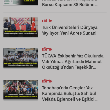
Bursu Kapsamı 38 Bölüme
Çıkarıldı
EĞITIM
Türk Üniversiteleri Dünyaya
Yayılıyor: Yeni Adres Sudan!
EĞITIM
TÜGVA Eskişehir Yaz Okulunda
Vali Yılmaz Ağırlandı: Mahmut
Öksüzoğlu’ndan Teşekkür
Mesajı
EĞITIM
Tepebaşı’nda Gençler Yaz
Kampında Buluştu: Sahibül
Vefa’da Eğlenceli ve Eğitici
Kapanış