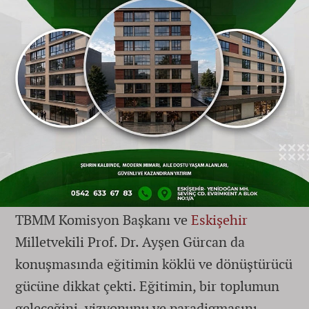
uğurlu olmasını dileyen Vali Yılmaz,
çocukların her şeyin en iyisine layık
olduğunu vurgulayarak, öğrencilerin çok
daha modern, güvenli ve teknolojik altyapıyla
donatılmış ortamlarda yetişmesinin
Türkiye’nin geleceği için stratejik bir öneme
sahip olduğunu ifade etti.
Prof. Dr. Ayşen Gürcan: "Eğitim
Toplumların Geleceğini Şekillendirir"
TBMM Komisyon Başkanı ve
Eskişehir
Milletvekili Prof. Dr. Ayşen Gürcan da
konuşmasında eğitimin köklü ve dönüştürücü
gücüne dikkat çekti. Eğitimin, bir toplumun
geleceğini, vizyonunu ve paradigmasını