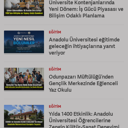
Üniversite Kontenjanlarında
Yeni Dönem: İş Gücü Piyasası ve
Bilişim Odaklı Planlama
EĞITIM
Anadolu Üniversitesi eğitimde
geleceğin ihtiyaçlarına yanıt
veriyor
EĞITIM
Odunpazarı Müftülüğü’nden
Gençlik Merkezinde Eğlenceli
Yaz Okulu
EĞITIM
Yılda 1400 Etkinlik: Anadolu
Üniversitesi Öğrencilerine
Zengin Kültür-Sanat Deneyimi