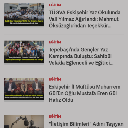
EĞITIM
TÜGVA Eskişehir Yaz Okulunda
Vali Yılmaz Ağırlandı: Mahmut
Öksüzoğlu’ndan Teşekkür
Mesajı
EĞITIM
Tepebaşı’nda Gençler Yaz
Kampında Buluştu: Sahibül
Vefa’da Eğlenceli ve Eğitici
Kapanış
EĞITIM
Eskişehir İl Müftüsü Muharrem
Gül’ün Oğlu Mustafa Eren Gül
Hafız Oldu
EĞITIM
"İletişim Bilimleri" Adını Taşıyan