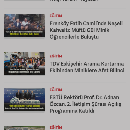
EĞITIM
Erenköy Fatih Camii’nde Neşeli
Kahvaltı: Müftü Gül Minik
Öğrencilerle Buluştu
EĞITIM
TDV Eskişehir Arama Kurtarma
Ekibinden Miniklere Afet Bilinci
EĞITIM
ESTÜ Rektörü Prof. Dr. Adnan
Özcan, 2. İletişim Şûrası Açılış
Programına Katıldı
EĞITIM