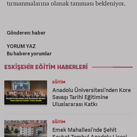
tırmanmalarına olanak tanıması bekleniyor.
Gönderen: haber
YORUM YAZ
Bu habere yorumlar
ESKIŞEHIR EĞITIM HABERLERI
EĞITIM
Anadolu Üniversitesi’nden Kore
Savaşı Tarihi Eğitimine
Uluslararası Katkı
EĞITIM
Emek Mahallesi’nde Şehit
Şevket Tombul Anadolu Lisesi