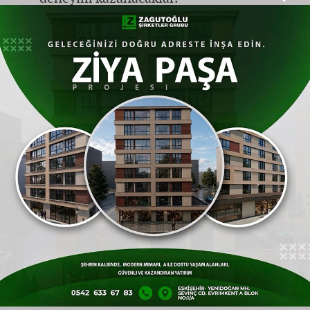
Mesleki Etik ve Teknik Beceri Bir Arada
İş birliğinin temel hedefi, öğrencilerin
derslerde öğrendikleri teorik bilgileri pratik
vakalar üzerinde test etmelerini sağlamak.
Bunun yanı sıra, avukatlık mesleğinin etik
değerlerini, teknik yazım kurallarını ve
duruşma salonu disiplinini mesleğin
profesyonellerinden öğrenmeleri
hedefleniyor.
"Akademik ve Mesleki Köprü
Kuruyoruz"