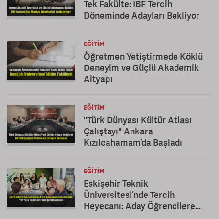
Tek Fakülte: İBF Tercih
Döneminde Adayları Bekliyor
EĞITIM
Öğretmen Yetiştirmede Köklü
Deneyim ve Güçlü Akademik
Altyapı
EĞITIM
"Türk Dünyası Kültür Atlası
Çalıştayı" Ankara
Kızılcahamam’da Başladı
EĞITIM
Eskişehir Teknik
Üniversitesi’nde Tercih
Heyecanı: Aday Öğrencilere
Kapsamlı Tanıtım