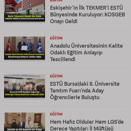
EĞITIM
Eskişehir’in İlk TEKMER’i ESTÜ
Bünyesinde Kuruluyor: KOSGEB
Onayı Geldi
EĞITIM
Anadolu Üniversitesinin Kalite
Odaklı Eğitim Anlayışı
Tescillendi
EĞITIM
ESTÜ Bursa’daki 8. Üniversite
Tanıtım Fuarı’nda Aday
Öğrencilerle Buluştu
EĞITIM
Hem Hafız Oldular Hem LGS’de
Derece Yaptılar: İl Müftüsü