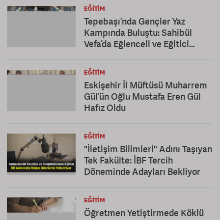
EĞITIM
Tepebaşı’nda Gençler Yaz
Kampında Buluştu: Sahibül
Vefa’da Eğlenceli ve Eğitici
Kapanış
EĞITIM
Eskişehir İl Müftüsü Muharrem
Gül’ün Oğlu Mustafa Eren Gül
Hafız Oldu
EĞITIM
"İletişim Bilimleri" Adını Taşıyan
Tek Fakülte: İBF Tercih
Döneminde Adayları Bekliyor
EĞITIM
Öğretmen Yetiştirmede Köklü