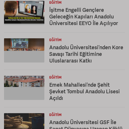
EĞITIM
İşitme Engelli Gençlere
Geleceğin Kapıları Anadolu
Üniversitesi EEYO İle Açılıyor
EĞITIM
Anadolu Üniversitesi’nden Kore
Savaşı Tarihi Eğitimine
Uluslararası Katkı
EĞITIM
Emek Mahallesi’nde Şehit
Şevket Tombul Anadolu Lisesi
Açıldı
EĞITIM
Anadolu Üniversitesi GSF İle
Sanat Dünyasına Uzanan Köklü