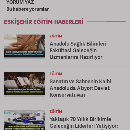
YORUM YAZ
Bu habere yorumlar
ESKIŞEHIR EĞITIM HABERLERI
EĞITIM
Anadolu Sağlık Bilimleri
Fakültesi Geleceğin
Uzmanlarını Hazırlıyor
EĞITIM
Sanatın ve Sahnenin Kalbi
Anadolu’da Atıyor: Devlet
Konservatuvarı
EĞITIM
Yaklaşık 70 Yıllık Birikimle
Geleceğin Liderleri Yetişiyor: