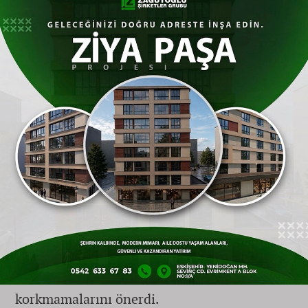
aktardı: "Festivallerde filmden çok kahve
konuşulmaya başlandı. Bu, kültürel
unsurların gücünü gösteriyor."
Öğrencilere Altın Tavsiyeler: Özgüven
ve Zaman Yönetimi
Genç yeteneklere festival süreçleri ve bütçe
planlaması konusunda tavsiyelerde bulunan
Dokur, animasyonun sağladığı geniş
iş
fırsatlarına dikkat çekti. "Asla 'benimki
seçilmez' diye düşünmeyin" diyen Dokur,
öğrencilere lisans dönemini iyi
değerlendirmelerini ve ilk adımı atmaktan
korkmamalarını önerdi.