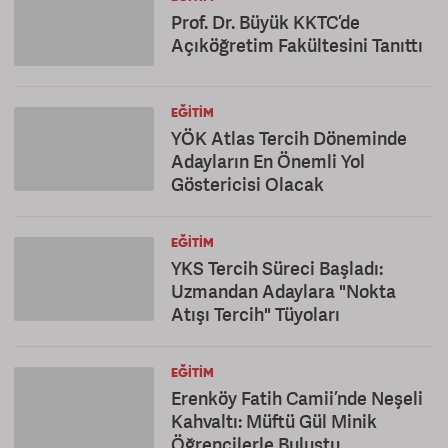
Prof. Dr. Büyük KKTC’de
Açıköğretim Fakültesini Tanıttı
EĞITIM
YÖK Atlas Tercih Döneminde
Adayların En Önemli Yol
Göstericisi Olacak
EĞITIM
YKS Tercih Süreci Başladı:
Uzmandan Adaylara "Nokta
Atışı Tercih" Tüyoları
EĞITIM
Erenköy Fatih Camii’nde Neşeli
Kahvaltı: Müftü Gül Minik
Öğrencilerle Buluştu