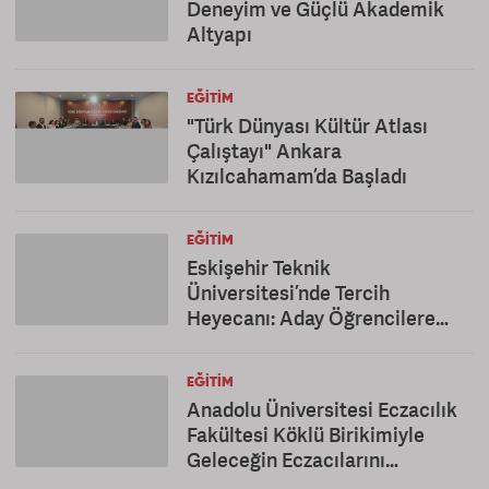
Deneyim ve Güçlü Akademik
Altyapı
EĞITIM
"Türk Dünyası Kültür Atlası
Çalıştayı" Ankara
Kızılcahamam’da Başladı
EĞITIM
Eskişehir Teknik
Üniversitesi’nde Tercih
Heyecanı: Aday Öğrencilere
Kapsamlı Tanıtım
EĞITIM
Anadolu Üniversitesi Eczacılık
Fakültesi Köklü Birikimiyle
Geleceğin Eczacılarını
Yetiştiriyor