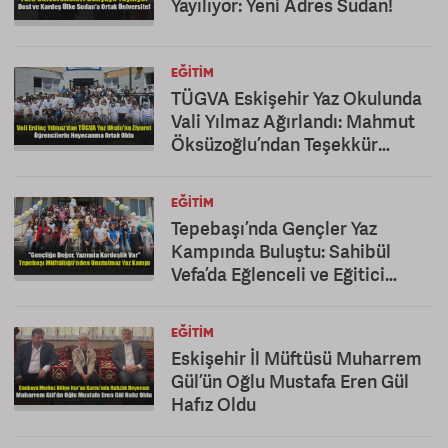
Yayılıyor: Yeni Adres Sudan!
EĞITIM
TÜGVA Eskişehir Yaz Okulunda
Vali Yılmaz Ağırlandı: Mahmut
Öksüzoğlu’ndan Teşekkür
Mesajı
EĞITIM
Tepebaşı’nda Gençler Yaz
Kampında Buluştu: Sahibül
Vefa’da Eğlenceli ve Eğitici
Kapanış
EĞITIM
Eskişehir İl Müftüsü Muharrem
Gül’ün Oğlu Mustafa Eren Gül
Hafız Oldu