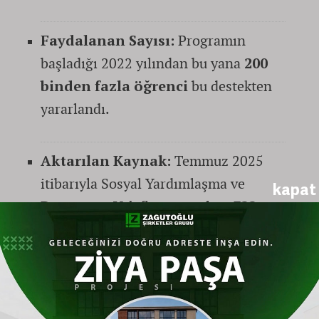
Faydalanan Sayısı:
Programın
başladığı 2022 yılından bu yana
200
binden fazla öğrenci
bu destekten
yararlandı.
Aktarılan Kaynak:
Temmuz 2025
itibarıyla Sosyal Yardımlaşma ve
kapat
Dayanışma Vakıflarına toplam
322
milyon 449 bin lira
kaynak aktarıldı.
Bakan Göktaş, başvuruların, öğrencinin veya
ailesinin ikamet ettiği adresteki Sosyal