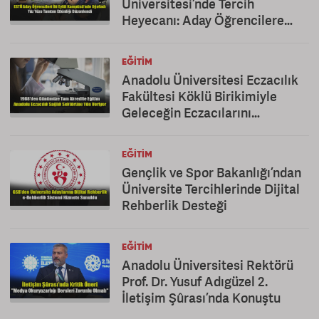
Üniversitesi’nde Tercih
Heyecanı: Aday Öğrencilere
Kapsamlı Tanıtım
EĞITIM
Anadolu Üniversitesi Eczacılık
Fakültesi Köklü Birikimiyle
Geleceğin Eczacılarını
Yetiştiriyor
EĞITIM
Gençlik ve Spor Bakanlığı’ndan
Üniversite Tercihlerinde Dijital
Rehberlik Desteği
EĞITIM
Anadolu Üniversitesi Rektörü
Prof. Dr. Yusuf Adıgüzel 2.
İletişim Şûrası’nda Konuştu