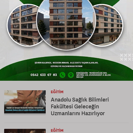
Yardımlaşma ve Dayanışma Vakfına yapılması
gerektiğini hatırlattı.
Gönderen: journal
YORUM YAZ
Bu habere yorumlar
ESKIŞEHIR EĞITIM HABERLERI
EĞITIM
Anadolu Sağlık Bilimleri
Fakültesi Geleceğin
Uzmanlarını Hazırlıyor
EĞITIM