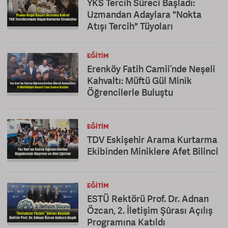
YKS Tercih Süreci Başladı:
Uzmandan Adaylara "Nokta
Atışı Tercih" Tüyoları
EĞITIM
Erenköy Fatih Camii’nde Neşeli
Kahvaltı: Müftü Gül Minik
Öğrencilerle Buluştu
EĞITIM
TDV Eskişehir Arama Kurtarma
Ekibinden Miniklere Afet Bilinci
EĞITIM
ESTÜ Rektörü Prof. Dr. Adnan
Özcan, 2. İletişim Şûrası Açılış
Programına Katıldı