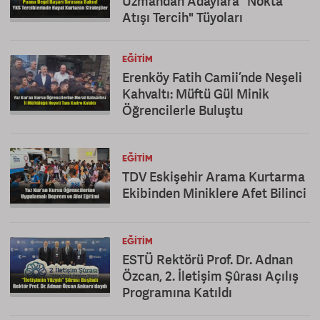
Uzmandan Adaylara "Nokta
Atışı Tercih" Tüyoları
EĞITIM
Erenköy Fatih Camii’nde Neşeli
Kahvaltı: Müftü Gül Minik
Öğrencilerle Buluştu
EĞITIM
TDV Eskişehir Arama Kurtarma
Ekibinden Miniklere Afet Bilinci
EĞITIM
ESTÜ Rektörü Prof. Dr. Adnan
Özcan, 2. İletişim Şûrası Açılış
Programına Katıldı