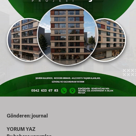
Ondokuz Mayıs Üniversitesi’nden Birkan
Baysan birincilik, Sivas Cumhuriyet
Üniversitesi’nden Ümit Şuara Albayrak
üçüncülük ödülünü kazandı. FMV Işık
Üniversitesi’nden Güzide Sima Karakaya ise
Jüri Özel Ödülü’nün sahibi oldu.
Gönderen: journal
YORUM YAZ