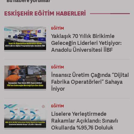
Bu habere yorumlar
ESKIŞEHIR EĞITIM HABERLERI
EĞITIM
Yaklaşık 70 Yıllık Birikimle
Geleceğin Liderleri Yetişiyor:
Anadolu Üniversitesi İİBF
EĞITIM
İnsansız Üretim Çağında “Dijital
Fabrika Operatörleri” Sahaya
İniyor
EĞITIM
Liselere Yerleştirmede
Rakamlar Açıklandı: Sınavlı
Okullarda %95,76 Doluluk