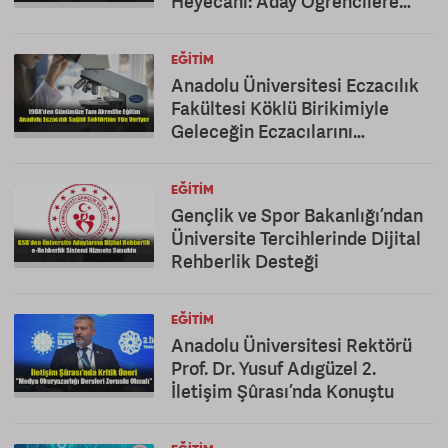
Heyecanı: Aday Öğrencilere
Kapsamlı Tanıtım
EĞITIM
Anadolu Üniversitesi Eczacılık
Fakültesi Köklü Birikimiyle
Geleceğin Eczacılarını
Yetiştiriyor
EĞITIM
Gençlik ve Spor Bakanlığı’ndan
Üniversite Tercihlerinde Dijital
Rehberlik Desteği
EĞITIM
Anadolu Üniversitesi Rektörü
Prof. Dr. Yusuf Adıgüzel 2.
İletişim Şûrası’nda Konuştu