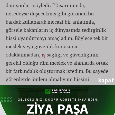
dair şunları söyledi: “Tasarımımda,
neredeyse düşecekmiş gibi görünen bir
bardak kullanarak mecazi bir anlatımla,
görsele bakanların iç dünyasında tedirginlik
hissi uyandırmayı amaçladım. Böylece tek bir
meslek veya güvenlik konusuna
odaklanmadan,
iş
sağlığı ve güvenliğinin
gerekli olduğu tüm meslek ve alanlarda ortak
bir farkındalık oluşturmak istedim. Bu sayede
görenlerde ‘önlem almalıyım’ hissini
kapat
tetikleyerek, koruma içgüdüsüne dikkat
çekmeyi hedefledim.”
Dereceye giren diğer öğrenciler arasında