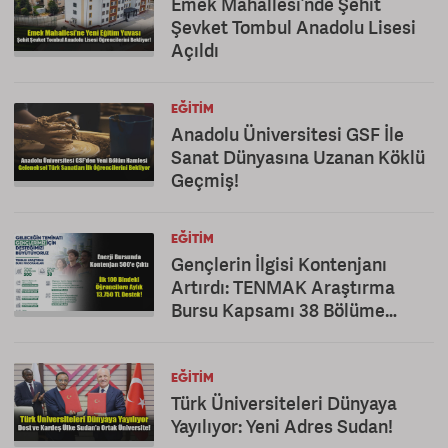
Emek Mahallesi’nde Şehit
Şevket Tombul Anadolu Lisesi
Açıldı
EĞITIM
Anadolu Üniversitesi GSF İle
Sanat Dünyasına Uzanan Köklü
Geçmiş!
EĞITIM
Gençlerin İlgisi Kontenjanı
Artırdı: TENMAK Araştırma
Bursu Kapsamı 38 Bölüme
Çıkarıldı
EĞITIM
Türk Üniversiteleri Dünyaya
Yayılıyor: Yeni Adres Sudan!