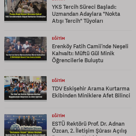
YKS Tercih Süreci Başladı:
Uzmandan Adaylara "Nokta
Atışı Tercih" Tüyoları
EĞITIM
Erenköy Fatih Camii’nde Neşeli
Kahvaltı: Müftü Gül Minik
Öğrencilerle Buluştu
EĞITIM
TDV Eskişehir Arama Kurtarma
Ekibinden Miniklere Afet Bilinci
EĞITIM
ESTÜ Rektörü Prof. Dr. Adnan
Özcan, 2. İletişim Şûrası Açılış