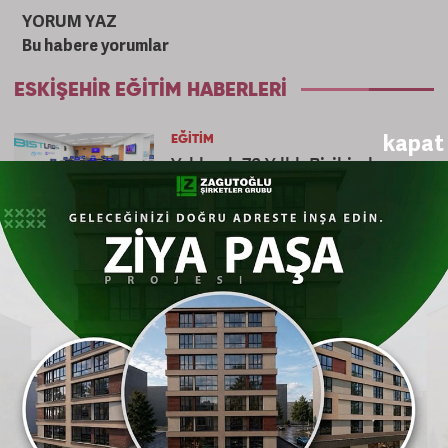
YORUM YAZ
Bu habere yorumlar
ESKIŞEHIR EĞITIM HABERLERI
kapat
EĞITIM
Yaklaşık 70 Yıllık Birikimle
Geleceğin Liderleri Yetişiyor:
Anadolu Üniversitesi İİBF
EĞITIM
İnsansız Üretim Çağında “Dijital
Fabrika Operatörleri” Sahaya
İniyor
EĞITIM
Liselere Yerleştirmede
Rakamlar Açıklandı: Sınavlı