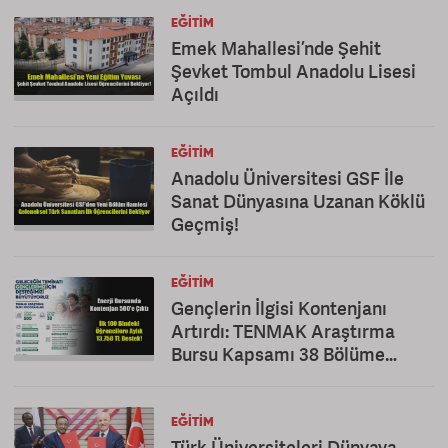
EĞITIM
Emek Mahallesi’nde Şehit
Şevket Tombul Anadolu Lisesi
Açıldı
EĞITIM
Anadolu Üniversitesi GSF İle
Sanat Dünyasına Uzanan Köklü
Geçmiş!
EĞITIM
Gençlerin İlgisi Kontenjanı
Artırdı: TENMAK Araştırma
Bursu Kapsamı 38 Bölüme
Çıkarıldı
EĞITIM
Türk Üniversiteleri Dünyaya