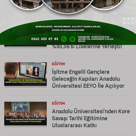
Okullarda %95,76 Doluluk
EĞITIM
2026 LGS Yerleştirme Sonuçları
Açıklandı: Öğrencilerin
%93,56’sı Liselerine Yerleşti!
EĞITIM
İşitme Engelli Gençlere
Geleceğin Kapıları Anadolu
Üniversitesi EEYO İle Açılıyor
EĞITIM
Anadolu Üniversitesi’nden Kore
Savaşı Tarihi Eğitimine
Uluslararası Katkı