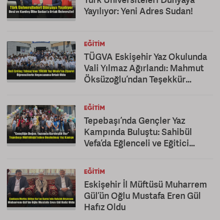
Yayılıyor: Yeni Adres Sudan!
EĞITIM
TÜGVA Eskişehir Yaz Okulunda
Vali Yılmaz Ağırlandı: Mahmut
Öksüzoğlu’ndan Teşekkür
Mesajı
EĞITIM
Tepebaşı’nda Gençler Yaz
Kampında Buluştu: Sahibül
Vefa’da Eğlenceli ve Eğitici
Kapanış
EĞITIM
Eskişehir İl Müftüsü Muharrem
Gül’ün Oğlu Mustafa Eren Gül
Hafız Oldu