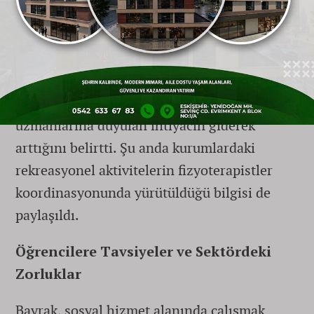
bireylerin bütüncül iyilik hallerinin
desteklenmesinin önemine dikkat çeken
Bayrak, rekreasyonun bu hedefe ulaşmada
önemli bir araç olduğunu ve Türkiye'deki
sosyal hizmet sisteminde rekreasyon
uzmanlarına duyulan ihtiyacın giderek
arttığını belirtti. Şu anda kurumlardaki
rekreasyonel aktivitelerin fizyoterapistler
koordinasyonunda yürütüldüğü bilgisi de
paylaşıldı.
Öğrencilere Tavsiyeler ve Sektördeki
Zorluklar
Bayrak, sosyal hizmet alanında çalışmak