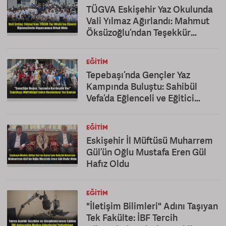
TÜGVA Eskişehir Yaz Okulunda
Vali Yılmaz Ağırlandı: Mahmut
Öksüzoğlu’ndan Teşekkür
Mesajı
EĞITIM
Tepebaşı’nda Gençler Yaz
Kampında Buluştu: Sahibül
Vefa’da Eğlenceli ve Eğitici
Kapanış
EĞITIM
Eskişehir İl Müftüsü Muharrem
Gül’ün Oğlu Mustafa Eren Gül
Hafız Oldu
EĞITIM
"İletişim Bilimleri" Adını Taşıyan
Tek Fakülte: İBF Tercih