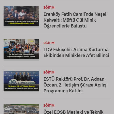
EĞITIM
Erenköy Fatih Camii’nde Neşeli
Kahvaltı: Müftü Gül Minik
Öğrencilerle Buluştu
EĞITIM
TDV Eskişehir Arama Kurtarma
Ekibinden Miniklere Afet Bilinci
EĞITIM
ESTÜ Rektörü Prof. Dr. Adnan
Özcan, 2. İletişim Şûrası Açılış
Programına Katıldı
EĞITIM
Özel EOSB Mesleki ve Teknik