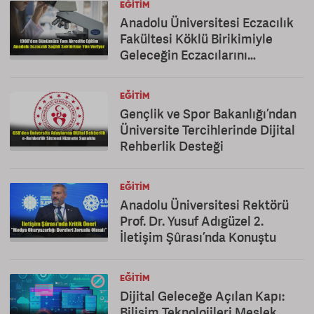
EĞITIM
Anadolu Üniversitesi Eczacılık
Fakültesi Köklü Birikimiyle
Geleceğin Eczacılarını
Yetiştiriyor
EĞITIM
Gençlik ve Spor Bakanlığı’ndan
Üniversite Tercihlerinde Dijital
Rehberlik Desteği
EĞITIM
Anadolu Üniversitesi Rektörü
Prof. Dr. Yusuf Adıgüzel 2.
İletişim Şûrası’nda Konuştu
EĞITIM
Dijital Geleceğe Açılan Kapı:
Bilişim Teknolojileri Meslek