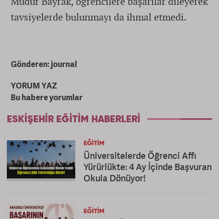
Müdür Bayrak, öğrencilere başarılar dileyerek
tavsiyelerde bulunmayı da ihmal etmedi.
Gönderen: journal
YORUM YAZ
Bu habere yorumlar
ESKIŞEHIR EĞITIM HABERLERI
EĞITIM
Üniversitelerde Öğrenci Affı
Yürürlükte: 4 Ay İçinde Başvuran
Okula Dönüyor!
EĞITIM