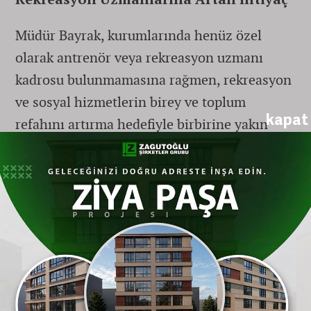
Müdür Bayrak, kurumlarında henüz özel
olarak antrenör veya rekreasyon uzmanı
kadrosu bulunmamasına rağmen, rekreasyon
ve sosyal hizmetlerin birey ve toplum
kapat
refahını artırma hedefiyle birbirine yakın
disiplinler olduğunu vurguladı.
Rekreasyonun bireylerin fiziksel, sosyal,
duygusal ve bilişsel sağlığını iyileştirerek
yaşam kalitesini artırdığını, sosyal
hizmetlerin ise birey ve ailelerin
yoksunluklarını gidermeyi ve sosyal
sorunlarını çözmeyi amaçladığını açıkladı.
Günümüz sosyal hizmet anlayışında