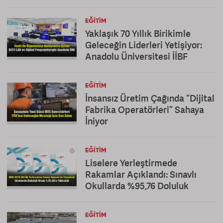
EĞITIM
Yaklaşık 70 Yıllık Birikimle
Geleceğin Liderleri Yetişiyor:
Anadolu Üniversitesi İİBF
EĞITIM
İnsansız Üretim Çağında “Dijital
Fabrika Operatörleri” Sahaya
İniyor
EĞITIM
Liselere Yerleştirmede
Rakamlar Açıklandı: Sınavlı
Okullarda %95,76 Doluluk
EĞITIM