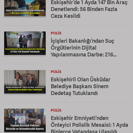
Eskişehir’de 1 Ayda 147 Bin Araç
Denetlendi: 56 Binden Fazla
Ceza Kesildi
POLIS
İçişleri Bakanlığı’ndan Suç
Örgütlerinin Dijital
Yapılanmasına Darbe: 216
Gözaltı
POLIS
Eskişehirli Olan Üsküdar
Belediye Başkanı Sinem
Dedetaş Tutuklandı
POLIS
Eskişehir Emniyeti’nden
Önleyici Polislik Mesaisi: 1 Ayda
Binlerce Vatandaşa Ulaşıldı