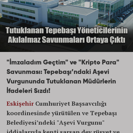
"İmzaladım Geçtim" ve "Kripto Para"
Savunması: Tepebaşı’ndaki Aşevi
Vurgununda Tutuklanan Müdürlerin
İfadeleri Sızdı!
Eskişehir
Cumhuriyet Başsavcılığı
koordinesinde yürütülen ve Tepebaşı
Belediyesi’ndeki "Aşevi Vurgunu"
iddialarıyla kenti sarsan dev rüşvet ve