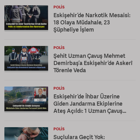
POLIS
Eskişehir’de Narkotik Mesaisi:
18 Olaya Müdahale, 23
Şüpheliye İşlem
POLIS
Şehit Uzman Çavuş Mehmet
Demirbaş’a Eskişehir’de Askerî
Törenle Veda
POLIS
Eskişehir’de İhbar Üzerine
Giden Jandarma Ekiplerine
Ateş Açıldı: 1 Uzman Çavuş
Şehit
POLIS
Suçlulara Geçit Yok: