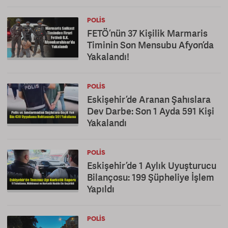
POLIS
FETÖ’nün 37 Kişilik Marmaris
Timinin Son Mensubu Afyon’da
Yakalandı!
POLIS
Eskişehir’de Aranan Şahıslara
Dev Darbe: Son 1 Ayda 591 Kişi
Yakalandı
POLIS
Eskişehir’de 1 Aylık Uyuşturucu
Bilançosu: 199 Şüpheliye İşlem
Yapıldı
POLIS