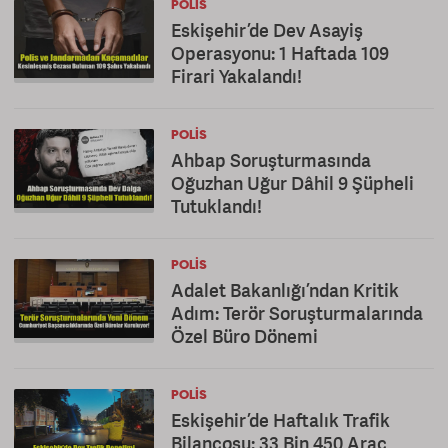
POLIS
Eskişehir’de Dev Asayiş
Operasyonu: 1 Haftada 109
Firari Yakalandı!
POLIS
Ahbap Soruşturmasında
Oğuzhan Uğur Dâhil 9 Şüpheli
Tutuklandı!
POLIS
Adalet Bakanlığı’ndan Kritik
Adım: Terör Soruşturmalarında
Özel Büro Dönemi
POLIS
Eskişehir’de Haftalık Trafik
Bilançosu: 33 Bin 450 Araç