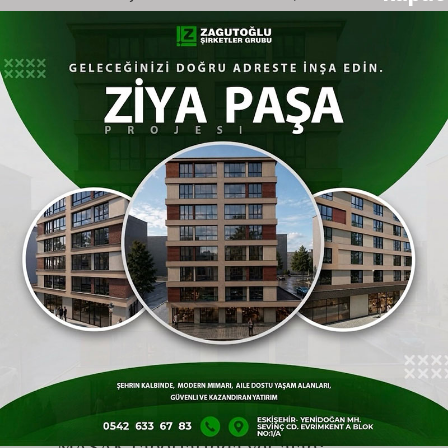
"Belediyenin aşevi yemeklerini kendi
şirketim hazırlamış gibi gösterip
belediyeye fatura kestik, parayı da
elden yöneticilere verdik"
itirafı
sorulan S.Y., bu durumu kısmen kabul
etti:
"Yemek bazı zamanlar aşevinden
hazırlanıp düğün salonuna götürüldü,
bazı zamanlar firma kendisi hazırladı.
Ama aşevinden giden yemekler için
firma kendisi hazırlamış gibi fatura
tanzim etmedi. Bu iddialar iftiradır."
Oğlunun Kafesini Öne Sürdü:
MASAK raporlarında yer alan;