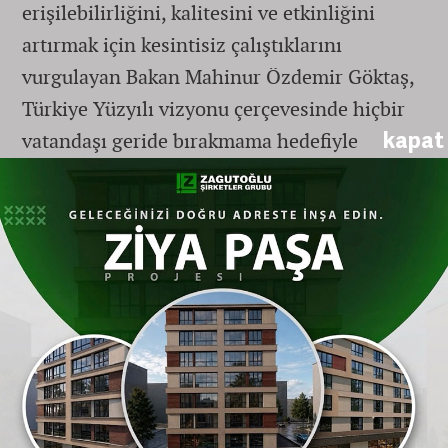
erişilebilirliğini, kalitesini ve etkinliğini
artırmak için kesintisiz çalıştıklarını
vurgulayan Bakan Mahinur Özdemir Göktaş,
Türkiye Yüzyılı vizyonu çerçevesinde hiçbir
kapat
vatandaşı geride bırakmama hedefiyle
hareket ettiklerinin altını çizdi. Yeni
düzenleme sonrasında güncellenen sosyal
yardım programlarının aylık ödemelerinin,
önümüzdeki süreçte hak sahiplerinin
hesaplarına zamlı olarak yatırılacağını
müjdeledi.
Evde Bakım Yardımı ve SED
Ödemelerinde Büyük Artış