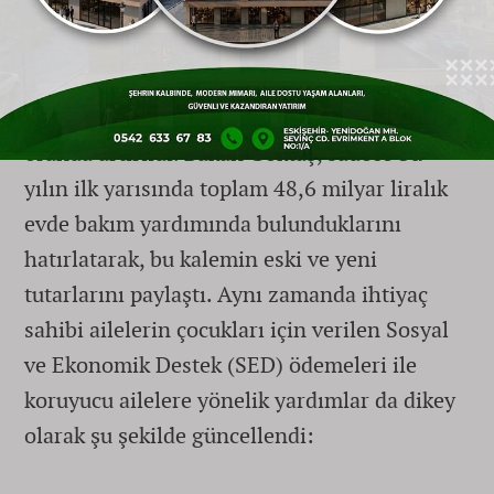
Bakanlığın en önemli hizmet modellerinden
biri olan ve aylık ortalama 516 bin engelli
vatandaşın yararlandığı Evde Bakım Yardımı,
bu yılın temmuz-aralık dönemi için ciddi
oranda artırıldı. Bakan Göktaş, sadece bu
yılın ilk yarısında toplam 48,6 milyar liralık
evde bakım yardımında bulunduklarını
hatırlatarak, bu kalemin eski ve yeni
tutarlarını paylaştı. Aynı zamanda ihtiyaç
sahibi ailelerin çocukları için verilen Sosyal
ve Ekonomik Destek (SED) ödemeleri ile
koruyucu ailelere yönelik yardımlar da dikey
olarak şu şekilde güncellendi: