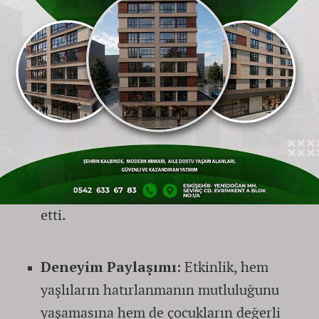
kuşaklararası samimi bir bağ
kurma fırsatı yakaladı. Müzik dinletisi
eşliğinde sohbetler edildi ve ikramlar
yapıldı.
Hatıra ve Mutluluk:
Günün anlamı,
çekilen hatıra fotoğraflarıyla
pekiştirildi. Program,
pasta kesimi
ve yaşlılara
çiçek takdimi
ile devam
etti.
Deneyim Paylaşımı:
Etkinlik, hem
yaşlıların hatırlanmanın mutluluğunu
yaşamasına hem de çocukların değerli