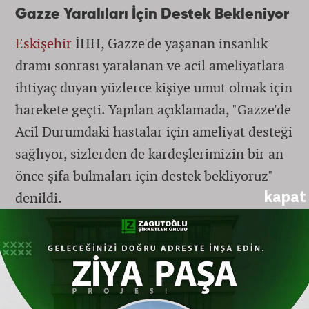
Gazze Yaralıları İçin Destek Bekleniyor
Eskişehir
İHH, Gazze'de yaşanan insanlık
dramı sonrası yaralanan ve acil ameliyatlara
ihtiyaç duyan yüzlerce kişiye umut olmak için
harekete geçti. Yapılan açıklamada, "Gazze'de
Acil Durumdaki hastalar için ameliyat desteği
sağlıyor, sizlerden de kardeşlerimizin bir an
önce şifa bulmaları için destek bekliyoruz"
kapat
denildi.
Nasıl Destek Olabilirsiniz?
Gazze'deki yaralılara şifa olmak ve ameliyat
masraflarına katkıda bulunmak isteyenler
için iki farklı bağış yöntemi sunuluyor: