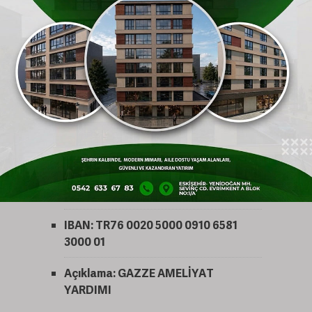
İyilik İçin Arayın:
Bilgi almak veya telefonla
bağış yapmak için
📞 222 222 1442
numaralı
telefonu arayabilirsiniz.
Havale/EFT ile Bağış:
Doğrudan banka
aracılığıyla bağış yapmak isteyenler için
hesap bilgileri şu şekilde:
Hesap Adı:
ESKİŞEHİR İNSAN HAK VE
HÜRRİYETLERİ İNSANİ YARDIM
DERNEĞİ
IBAN:
TR76 0020 5000 0910 6581
3000 01
Açıklama:
GAZZE AMELİYAT
YARDIMI