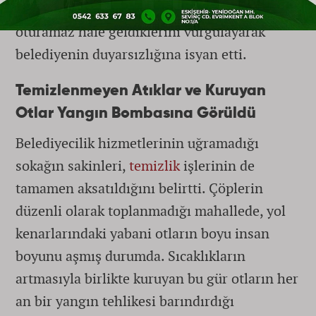
yüzünden kendi evlerinin bahçesinde dahi
oturamaz hale geldiklerini vurgulayarak
belediyenin duyarsızlığına isyan etti.
Temizlenmeyen Atıklar ve Kuruyan
Otlar Yangın Bombasına Görüldü
Belediyecilik hizmetlerinin uğramadığı
sokağın sakinleri,
temizlik
işlerinin de
tamamen aksatıldığını belirtti. Çöplerin
düzenli olarak toplanmadığı mahallede, yol
kenarlarındaki yabani otların boyu insan
boyunu aşmış durumda. Sıcaklıkların
artmasıyla birlikte kuruyan bu gür otların her
an bir yangın tehlikesi barındırdığı