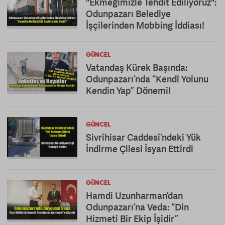
"Ekmeğimizle Tehdit Ediliyoruz":
Odunpazarı Belediye
İşçilerinden Mobbing İddiası!
GÜNCEL
Vatandaş Kürek Başında:
Odunpazarı’nda “Kendi Yolunu
Kendin Yap” Dönemi!
GÜNCEL
Sivrihisar Caddesi’ndeki Yük
İndirme Çilesi İsyan Ettirdi
GÜNCEL
Hamdi Uzunharman’dan
Odunpazarı’na Veda: “Din
Hizmeti Bir Ekip İşidir”