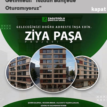
Getirmedi: "Tozdan Bahçede
kapat
Oturamıyoruz"
Mahallelinin tek sorunu altyapısızlık ve
kanalizasyon eksikliğiyle de sınırlı kalmıyor.
Aynı sokak için
Eskişehir
Büyükşehir
Belediyesi’nin çözüm merkezi olan Mavi
Masa’ya defalarca dilekçe verdiklerini ve
konuyu ilettiklerini belirten vatandaşlar,
bugüne kadar hiçbir asfalt kaplama
çalışmasının yapılmadığını söyledi. Yaz
aylarının gelmesiyle birlikte yoldaki
çukurların ve araçların geçişiyle kalkan
yoğun tozun evlerin içine kadar girdiğini
ifade eden mahalle sakinleri, toz toprak