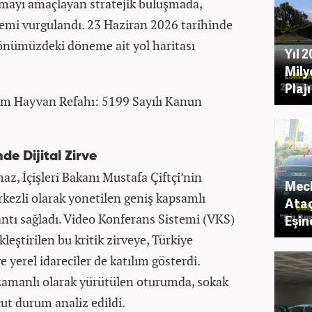
umayı amaçlayan stratejik buluşmada,
önemi vurgulandı. 23 Haziran 2026 tarihinde
 önümüzdeki döneme ait yol haritası
Yıl 
Mily
Plaj
m Hayvan Refahı: 5199 Sayılı Kanun
nde Dijital Zirve
maz, İçişleri Bakanı Mustafa Çiftçi’nin
Mecl
rkezli olarak yönetilen geniş kapsamlı
Ataç
antı sağladı. Video Konferans Sistemi (VKS)
Eşin
leştirilen bu kritik zirveye, Türkiye
e yerel idareciler de katılım gösterdi.
 zamanlı olarak yürütülen oturumda, sokak
t durum analiz edildi.