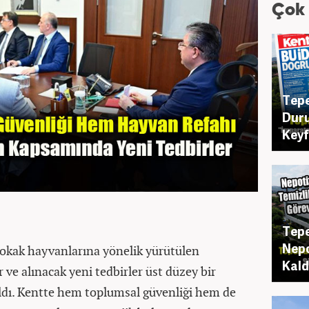
Çok
Tepe
Duru
Key
Tepe
Nepo
sokak hayvanlarına yönelik yürütülen
Kaldı
 ve alınacak yeni tedbirler üst düzey bir
ldı. Kentte hem toplumsal güvenliği hem de