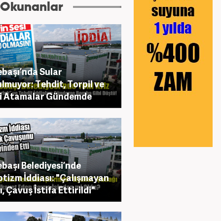
 Okunanlar
başı’nda Sular
lmuyor: Tehdit, Torpil ve
fi Atamalar Gündemde
başı Belediyesi’nde
tizm İddiası: "Çalışmayan
, Çavuş İstifa Ettirildi"