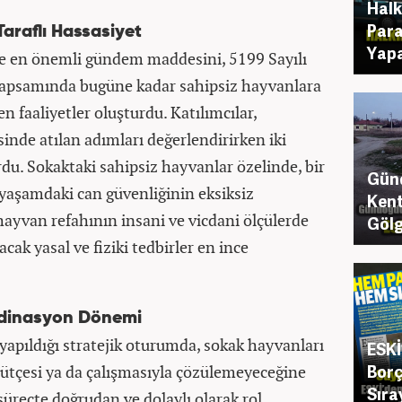
Halk
Para
Taraflı Hassasiyet
Yapa
e en önemli gündem maddesini, 5199 Sayılı
psamında bugüne kadar sahipsiz hayvanlara
n faaliyetler oluşturdu. Katılımcılar,
inde atılan adımları değerlendirirken iki
du. Sokaktaki sahipsiz hayvanlar özelinde, bir
Günd
yaşamdaki can güvenliğinin eksiksiz
Ken
hayvan refahının insani ve vicdani ölçülerde
Gölg
acak yasal ve fiziki tedbirler en ince
rdinasyon Dönemi
apıldığı stratejik oturumda, sokak hayvanları
ESKİ
Borç
tçesi ya da çalışmasıyla çözülemeyeceğine
Sıra
 süreçte doğrudan ve dolaylı olarak rol