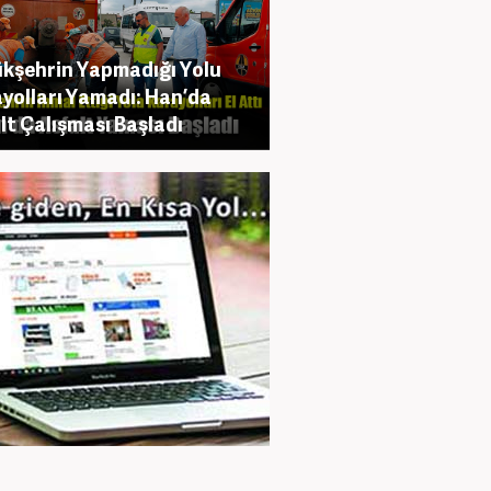
kşehrin Yapmadığı Yolu
yolları Yamadı: Han’da
lt Çalışması Başladı