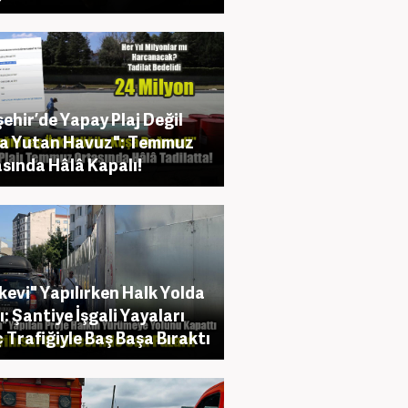
şehir’de Yapay Plaj Değil
a Yutan Havuz": Temmuz
sında Hâlâ Kapalı!
kevi" Yapılırken Halk Yolda
ı: Şantiye İşgali Yayaları
 Trafiğiyle Baş Başa Bıraktı