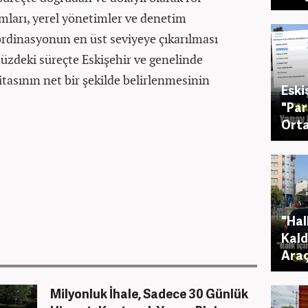
mları, yerel yönetimler ve denetim
rdinasyonun en üst seviyeye çıkarılması
müzdeki süreçte Eskişehir ve genelinde
tasının net bir şekilde belirlenmesinin
Eski
"Par
Orta
"Hal
Kald
Araç
Milyonluk İhale, Sadece 30 Günlük