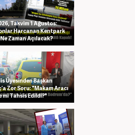
2026, Takvim 1 Ağustos:
onlar Harcanan Kentpark
ı Ne Zaman Açılacak?
is Üyesinden Başkan
’a Zor Soru: "Makam Aracı
e mi Tahsis Edildi?"