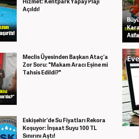
Hizmet: Kentpark Yapay Plajı
Açıldı!
Büyü
Kara
Asfa
Meclis Üyesinden Başkan Ataç’a
Zor Soru: "Makam Aracı Eşine mi
Tahsis Edildi?"
Eskişehir’de Su Fiyatları Rekora
Koşuyor: İnşaat Suyu 100 TL
Sınırını Aştı!