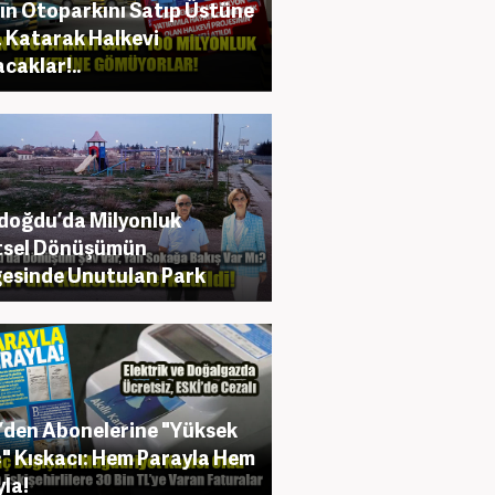
ın Otoparkını Satıp Üstüne
 Katarak Halkevi
caklar!..
oğdu’da Milyonluk
tsel Dönüşümün
esinde Unutulan Park
’den Abonelerine "Yüksek
" Kıskacı: Hem Parayla Hem
yla!