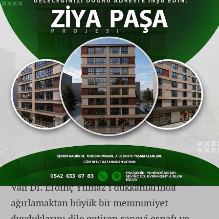
Üretimin ve istihdamın kent kalkınmasındaki
rolüne dikkat çeken Vali Dr. Erdinç Yılmaz,
sanayi esnafının ekonomik istikrarın gizli
kahramanları olduğunu vurguladı. Esnaf ve
sanatkarların toplumsal ve ekonomik hayatın
temel direğini oluşturduğunu ifade eden Vali
Yılmaz, şehre katma değer sağlayan,
istihdam yaratan ve üretime kesintisiz devam
eden tüm BAKSAN esnafına çalışmalarında
kolaylıklar dileyerek kazançlarının bereketli
olması temennisinde bulundu.
Vali Dr. Erdinç Yılmaz’ı dükkanlarında
ağırlamaktan büyük bir memnuniyet
duyduklarını dile getiren sanayi esnafı ve