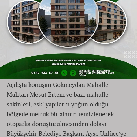
belediyenin toplamda dahi bin araca
ulaşmayan bu otopark hamlelerinin kalıcı bir
rahatlama sağlamayacağını, sadece günü
kurtarmaya yönelik "göz boyama" adımları
olduğunu vurguluyor.
Mahalleli Teşekkür Etti Ama Kapasite
Yetersiz
Açılışta konuşan Gökmeydan Mahalle
Muhtarı Mesut Ertem ve bazı mahalle
sakinleri, eski yapıların yoğun olduğu
bölgede metruk bir alanın temizlenerek
otoparka dönüştürülmesinden dolayı
Büyükşehir Belediye Başkanı Ayşe Ünlüce’ye