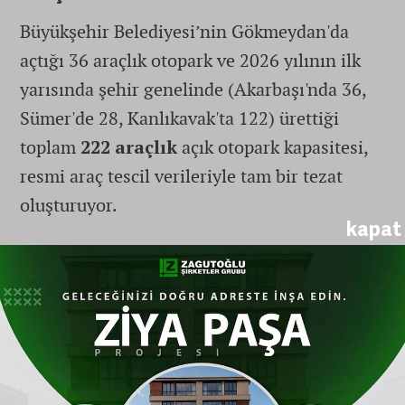
Büyükşehir Belediyesi’nin Gökmeydan'da
açtığı 36 araçlık otopark ve 2026 yılının ilk
yarısında şehir genelinde (Akarbaşı'nda 36,
Sümer'de 28, Kanlıkavak'ta 122) ürettiği
toplam
222 araçlık
açık otopark kapasitesi,
resmi araç tescil verileriyle tam bir tezat
oluşturuyor.
kapat
Eskişehir
’de sadece 2026 yılının ilk 5 ayında
trafiğe eklenen net yeni araç sayısı binlerle
ifade edilirken, kentin otopark ihtiyacının bu
hızla karşılanması imkansız görünüyor. Şehir
planlamacıları, her ay ortalama 1.500 ila
2.000 yeni aracın tescil edildiği
Eskişehir
’de,