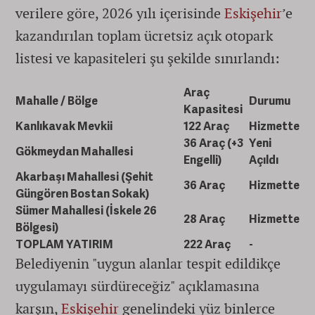
verilere göre, 2026 yılı içerisinde
Eskişehir
’e
kazandırılan toplam ücretsiz açık otopark
listesi ve kapasiteleri şu şekilde sınırlandı:
Araç
Mahalle / Bölge
Durumu
Kapasitesi
Kanlıkavak Mevkii
122 Araç
Hizmette
36 Araç (+3
Yeni
Gökmeydan Mahallesi
Engelli)
Açıldı
Akarbaşı Mahallesi (Şehit
36 Araç
Hizmette
Güngören Bostan Sokak)
Sümer Mahallesi (İskele 26
28 Araç
Hizmette
Bölgesi)
TOPLAM YATIRIM
222 Araç
-
Belediyenin "uygun alanlar tespit edildikçe
uygulamayı sürdüreceğiz" açıklamasına
karşın,
Eskişehir
genelindeki yüz binlerce