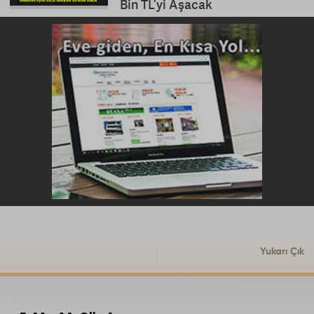
Bin TL’yi Aşacak
Yukarı Çık