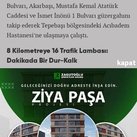
Bulvarı, Akarbaşı, Mustafa Kemal Atatürk
Caddesi ve İsmet İnönü 1 Bulvarı güzergahını
takip ederek Tepebaşı bölgesindeki Acıbadem
Hastanesi’ne ulaşmaya çalıştı.
8 Kilometreye 16 Trafik Lambası:
Dakikada Bir Dur-Kalk
kapat
Sürücünün aktardığı bilgilere göre, sadece 8
kilometre uzunluğundaki bu merkezi
güzergah üzerinde tam 16 tane trafik lambası
bulunuyor. Yoğunluk nedeniyle bazı
kavşaklarda uzun kuyruklar oluştuğunu
belirten vatandaş, en az iki farklı ışıkta ancak
ikinci yeşil ışık yandığında geçiş