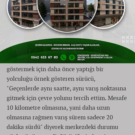
yapabildiğini ifade etti. 17.37'de başlayan
yolculuk, dur-kalklar ve dakikalar süren
beklemeler neticesinde ancak saat 18.20'de,
yani tam 43 dakika sonra varış noktasında
tamamlanabildi.
Şehir içi trafiğinin ne denli tıkandığını
göstermek için daha önce yaptığı bir
yolculuğu örnek gösteren sürücü,
"Geçenlerde aynı saatte, aynı varış noktasına
gitmek için çevre yolunu tercih ettim. Mesafe
10 kilometre olmasına, yani daha uzun
olmasına rağmen varış sürem sadece 20
dakika sürdü" diyerek merkezdeki durumu