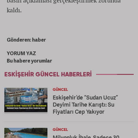
basın açıklaması gerçekleştirmek zorunda
kaldı.
Gönderen: haber
YORUM YAZ
Bu habere yorumlar
ESKIŞEHIR GÜNCEL HABERLERI
GÜNCEL
Eskişehir’de “Sudan Ucuz”
Deyimi Tarihe Karıştı: Su
Fiyatları Cep Yakıyor
GÜNCEL
Milyonluk İhale, Sadece 30