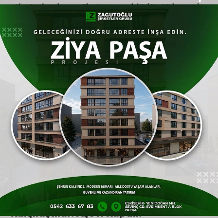
zihninde oluşan "bağış tereddüdünü" kırmak
ve ihtiyaç sahiplerinin sofrasını boş
bırakmamak adına örnek bir adım atmak
istedi.
Sabahın erken saatlerinden itibaren kurban
bağış prosedürünü öğrenmek ve teslimat
günü randevusu almak için Tepebaşı
Belediyesi Aşevi’ni defalarca arayan AK Parti
yetkilileri, santralde ve ilgili birimlerde
telefonları açan tek bir muhatap bile
bulamadı.
Geldiklerinde Acı Gerçekle
Karşılaştılar: Aşevi Kapalı!