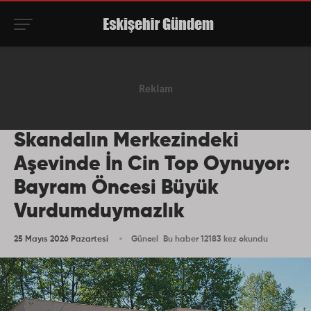
Skandalın Merkezindeki
Aşevinde İn Cin Top Oynuyor:
Bayram Öncesi Büyük
Vurdumduymazlık
25 Mayıs 2026 Pazartesi
Güncel
Bu haber 12183 kez okundu