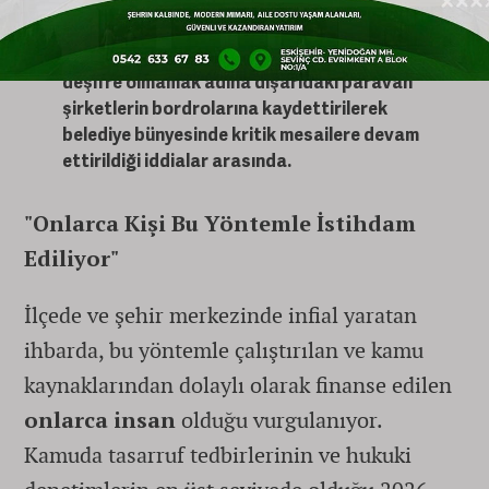
Bürokratların "Sağ Kolları" Görevde mi?:
Yine
gözaltında bulunan üst düzey bürokratların
en yakınındaki isimlerin, resmi kadrolarda
deşifre olmamak adına dışarıdaki paravan
şirketlerin bordrolarına kaydettirilerek
belediye bünyesinde kritik mesailere devam
ettirildiği iddialar arasında.
"Onlarca Kişi Bu Yöntemle İstihdam
Ediliyor"
İlçede ve şehir merkezinde infial yaratan
ihbarda, bu yöntemle çalıştırılan ve kamu
kaynaklarından dolaylı olarak finanse edilen
onlarca insan
olduğu vurgulanıyor.
Kamuda tasarruf tedbirlerinin ve hukuki