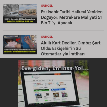
GÜNCEL
Eskişehir Tarihi Halkevi Yeniden
Doğuyor: Metrekare Maliyeti 51
Bin TL’yi Aşacak
GÜNCEL
Akıllı Kart Dediler, Cımbız Şart
Oldu: Eskişehir’in Su
Otomatlarıyla İmtihanı