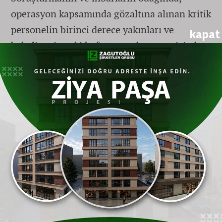
operasyon kapsamında gözaltına alınan kritik
personelin birinci derece yakınları ve
kapat
belediyenin eski hafızasını oluşturan isimler
yer alıyor. Sızan iddialar arasında öne çıkan
çarpıcı detaylar şunlar:
Makam Şoförünün Bacanağı İddiası:
Operasyon kapsamında gözaltına alınan
makam şoförünün birinci derece akrabası ve
aynı zamanda
Eskişehir
Büyükşehir Belediyesi
eski Başkanı Yılmaz Büyükerşen’in döneminde
emekli olan eski makam şoförünün,
emekliliğine rağmen farklı kanallar üzerinden
belediye içindeki etkinliğini ve çalışma bağını
sürdürdüğü ileri sürülüyor.