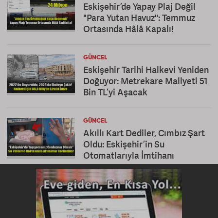
Eskişehir’de Yapay Plaj Değil
"Para Yutan Havuz": Temmuz
Ortasında Hâlâ Kapalı!
GÜNCEL
Eskişehir Tarihi Halkevi Yeniden
Doğuyor: Metrekare Maliyeti 51
Bin TL’yi Aşacak
GÜNCEL
Akıllı Kart Dediler, Cımbız Şart
Oldu: Eskişehir’in Su
Otomatlarıyla İmtihanı