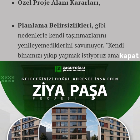
Özel Proje Alanı Kararları,
Planlama Belirsizlikleri,
gibi
nedenlerle kendi taşınmazlarını
yenileyemediklerini savunuyor. "Kendi
kapat
binamızı yıkıp yapmak istiyoruz ama
karşımıza planlama engelleri
çıkarılıyor" diyen mülk sahipleri,
belirsizliğin süreci kilitlediğini ifade
ediyor.
"Belediye Projelerinde Kat Artışı Var,
Vatandaşa Yok" İddiası