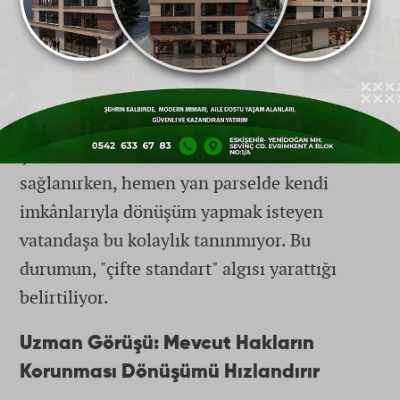
Tartışmaların bir diğer odak noktası ise
belediyenin kendi yürüttüğü kentsel
dönüşüm projelerindeki imar uygulamaları.
İddialara göre; belirli alanlarda 4 kat olan
imar hakkı belediye projelerinde 6 kata
çıkarılarak ekonomik sürdürülebilirlik
sağlanırken, hemen yan parselde kendi
imkânlarıyla dönüşüm yapmak isteyen
vatandaşa bu kolaylık tanınmıyor. Bu
durumun, "çifte standart" algısı yarattığı
belirtiliyor.
Uzman Görüşü: Mevcut Hakların
Korunması Dönüşümü Hızlandırır