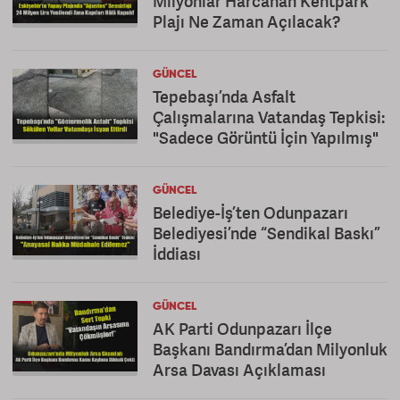
Milyonlar Harcanan Kentpark
Plajı Ne Zaman Açılacak?
GÜNCEL
Tepebaşı’nda Asfalt
Çalışmalarına Vatandaş Tepkisi:
"Sadece Görüntü İçin Yapılmış"
GÜNCEL
Belediye-İş’ten Odunpazarı
Belediyesi’nde “Sendikal Baskı”
İddiası
GÜNCEL
AK Parti Odunpazarı İlçe
Başkanı Bandırma’dan Milyonluk
Arsa Davası Açıklaması