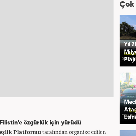
Çok
Yıl 
Mily
Plaj
Mecl
Ataç
Eşin
Filistin’e özgürlük için yürüdü
eşlik Platformu
tarafından organize edilen