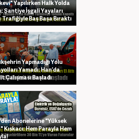
kevi" Yapılırken Halk Yolda
ı: Şantiye İşgali Yayaları
 Trafiğiyle Baş Başa Bıraktı
kşehrin Yapmadığı Yolu
yolları Yamadı: Han’da
lt Çalışması Başladı
’den Abonelerine "Yüksek
" Kıskacı: Hem Parayla Hem
yla!