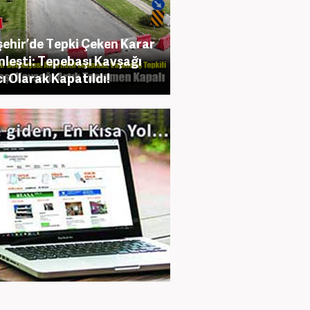
şehir’de Tepki Çeken Karar
nleşti: Tepebaşı Kavşağı
cı Olarak Kapatıldı!