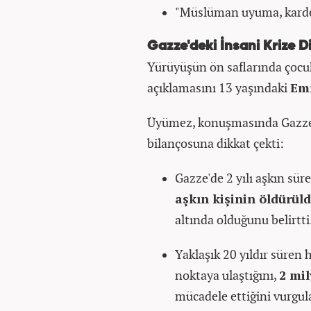
"Müslüman uyuma, kardeş
Gazze'deki İnsani Krize D
Yürüyüşün ön saflarında çocuk
açıklamasını 13 yaşındaki
Em
Üyümez, konuşmasında Gazze'de
bilançosuna dikkat çekti:
Gazze'de 2 yılı aşkın sü
aşkın kişinin öldürül
altında olduğunu belirtti
Yaklaşık 20 yıldır süre
noktaya ulaştığını,
2 mil
mücadele ettiğini vurgul