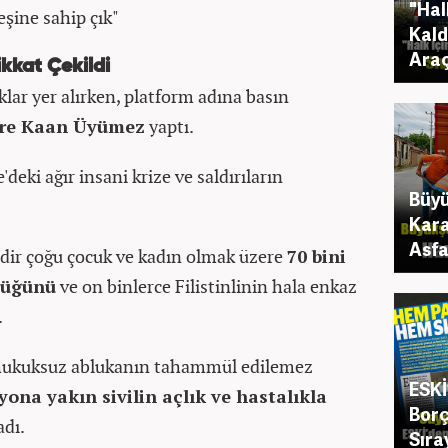
"Hal
ine sahip çık"
Kald
Araç
ikkat Çekildi
lar yer alırken, platform adına basın
re Kaan Üyümez
yaptı.
ki ağır insani krize ve saldırıların
Büyü
Kara
Asfa
redir çoğu çocuk ve kadın olmak üzere
70 bini
düğünü
ve on binlerce Filistinlinin hala enkaz
.
n hukuksuz ablukanın tahammül edilemez
ESKİ
yona yakın sivilin açlık ve hastalıkla
Borç
adı.
Sıra