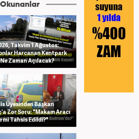
 Okunanlar
2026, Takvim 1 Ağustos:
onlar Harcanan Kentpark
ı Ne Zaman Açılacak?
is Üyesinden Başkan
’a Zor Soru: "Makam Aracı
e mi Tahsis Edildi?"