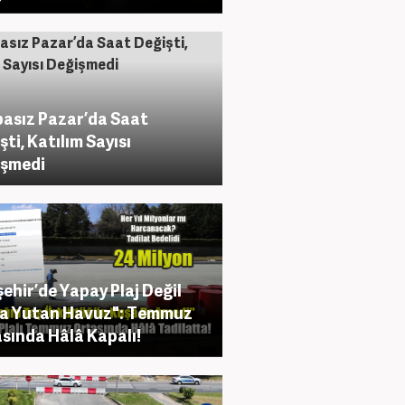
asız Pazar’da Saat
şti, Katılım Sayısı
işmedi
şehir’de Yapay Plaj Değil
a Yutan Havuz": Temmuz
sında Hâlâ Kapalı!