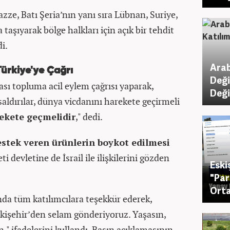
Gazze, Batı Şeria’nın yanı sıra Lübnan, Suriye,
taşıyarak bölge halkları için açık bir tehdit
i.
Arab
Türkiye'ye Çağrı
Deği
ı topluma acil eylem çağrısı yaparak,
Değ
saldırılar, dünya vicdanını harekete geçirmeli
ekete geçmelidir
," dedi.
destek veren ürünlerin boykot edilmesi
 devletine de İsrail ile ilişkilerini gözden
Eski
"Par
Orta
a tüm katılımcılara teşekkür ederek,
kişehir’den selam gönderiyoruz. Yaşasın,
," ifadelerini kullandı. Basın açıklamasının