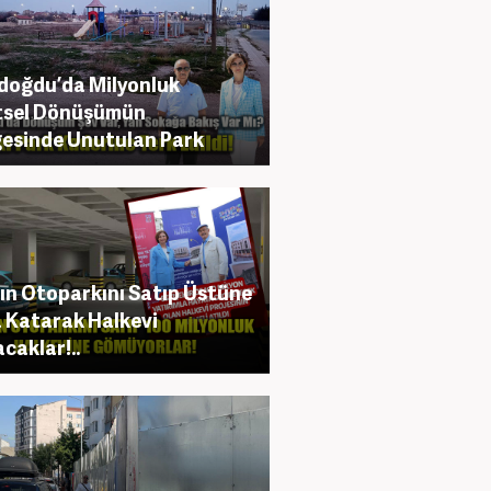
oğdu’da Milyonluk
tsel Dönüşümün
esinde Unutulan Park
ın Otoparkını Satıp Üstüne
 Katarak Halkevi
caklar!..