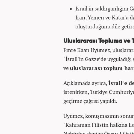
İsrail'in saldırganlığını 
İran, Yemen ve Katar'a da 
oluşturduğunu dile getird
Uluslararası Topluma ve 
Emre Kaan Üyümez, uluslararas
"İsrail’in Gazze’de uyguladığı 
ve
uluslararası toplum har
Açıklamada ayrıca,
İsrail’e 
istenirken, Türkiye Cumhuriyeti
geçirme çağrısı yapıldı.
Üyümez, konuşmasının sonund
"Kahraman Filistin halkına Es
Nehirden denize Özgür Filistin