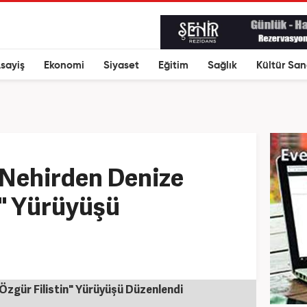
sayiş
Ekonomi
Siyaset
Eğitim
Sağlık
Kültür San
"Nehirden Denize
n" Yürüyüşü