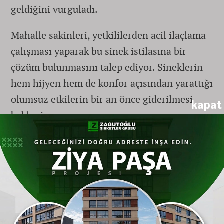
geldiğini vurguladı.
Mahalle sakinleri, yetkililerden acil ilaçlama
çalışması yaparak bu sinek istilasına bir
çözüm bulunmasını talep ediyor. Sineklerin
hem hijyen hem de konfor açısından yarattığı
olumsuz etkilerin bir an önce giderilmesi
kapat
bekleniyor.
Gönderen: journal
YORUM YAZ
Bu habere yorumlar
ESKIŞEHIR GÜNCEL HABERLERI