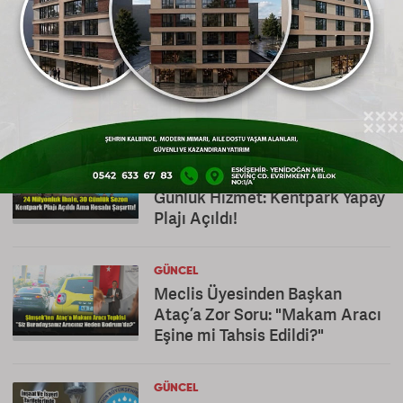
GÜNCEL
Eskişehir’de “Sudan Ucuz”
Deyimi Tarihe Karıştı: Su
Fiyatları Cep Yakıyor
GÜNCEL
Milyonluk İhale, Sadece 30
Günlük Hizmet: Kentpark Yapay
Plajı Açıldı!
GÜNCEL
Meclis Üyesinden Başkan
Ataç’a Zor Soru: "Makam Aracı
Eşine mi Tahsis Edildi?"
GÜNCEL