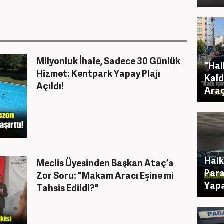
Milyonluk İhale, Sadece 30 Günlük
"Hal
Hizmet: Kentpark Yapay Plajı
Kald
Açıldı!
Araç
Halk
Meclis Üyesinden Başkan Ataç’a
Para
Zor Soru: "Makam Aracı Eşine mi
Yapa
Tahsis Edildi?"