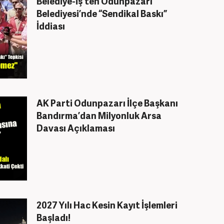
Belediye-İş’ten Odunpazarı
Belediyesi’nde “Sendikal Baskı”
İddiası
AK Parti Odunpazarı İlçe Başkanı
Bandırma’dan Milyonluk Arsa
Davası Açıklaması
2027 Yılı Hac Kesin Kayıt İşlemleri
Başladı!