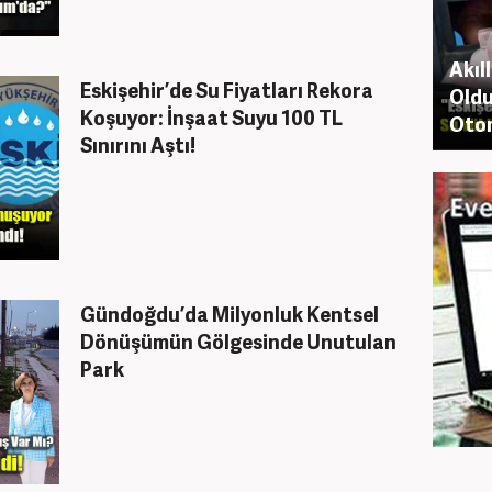
Akıl
Eskişehir’de Su Fiyatları Rekora
Oldu
Koşuyor: İnşaat Suyu 100 TL
Otom
Sınırını Aştı!
Gündoğdu’da Milyonluk Kentsel
Dönüşümün Gölgesinde Unutulan
Park