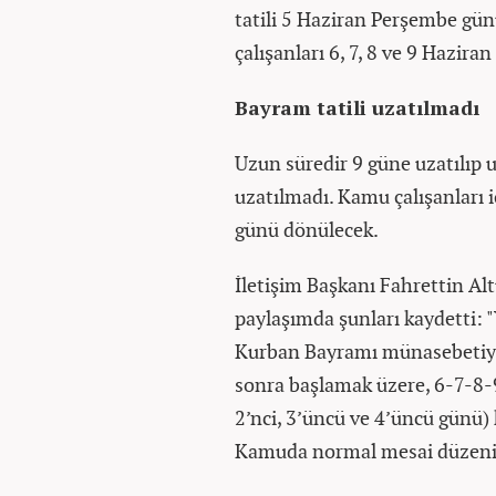
tatili 5 Haziran Perşembe gü
çalışanları 6, 7, 8 ve 9 Haziran
Bayram tatili uzatılmadı
Uzun süredir 9 güne uzatılıp 
uzatılmadı. Kamu çalışanları 
günü dönülecek.
İletişim Başkanı Fahrettin Al
paylaşımda şunları kaydetti:
Kurban Bayramı münasebetiyl
sonra başlamak üzere, 6-7-8-9
2’nci, 3’üncü ve 4’üncü günü) k
Kamuda normal mesai düzenine