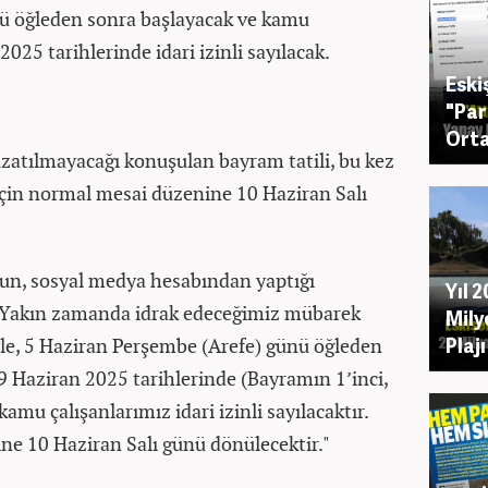
nü öğleden sonra başlayacak ve kamu
 2025 tarihlerinde idari izinli sayılacak.
Eski
"Par
Orta
uzatılmayacağı konuşulan bayram tatili, bu kez
için normal mesai düzenine 10 Haziran Salı
tun, sosyal medya hesabından yaptığı
Yıl 
 "Yakın zamanda idrak edeceğimiz mübarek
Mily
Plaj
e, 5 Haziran Perşembe (Arefe) günü öğleden
 Haziran 2025 tarihlerinde (Bayramın 1’inci,
amu çalışanlarımız idari izinli sayılacaktır.
 10 Haziran Salı günü dönülecektir."