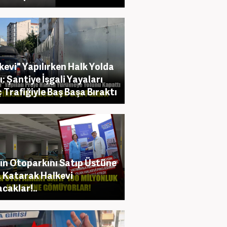
kevi" Yapılırken Halk Yolda
ı: Şantiye İşgali Yayaları
 Trafiğiyle Baş Başa Bıraktı
ın Otoparkını Satıp Üstüne
 Katarak Halkevi
caklar!..