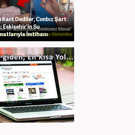
lı Kart Dediler, Cımbız Şart
: Eskişehir’in Su
atlarıyla İmtihanı