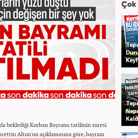
Çok
Tepe
Duru
Key
Tepe
Nepo
Kaldı
a beklediği Kurban Bayramı tatilinin süresi
Fahrettin Altun'un açıklamasına göre, bayram