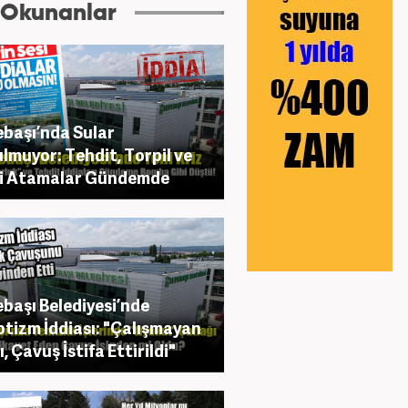
 Okunanlar
başı’nda Sular
lmuyor: Tehdit, Torpil ve
fi Atamalar Gündemde
başı Belediyesi’nde
tizm İddiası: "Çalışmayan
, Çavuş İstifa Ettirildi"