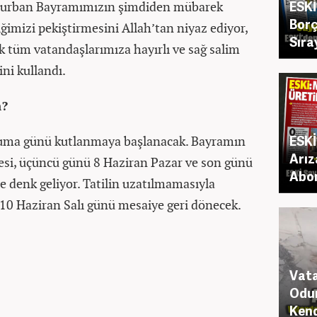
ESKİ
 "Kurban Bayramımızın şimdiden mübarek
Borç
iğimizi pekiştirmesini Allah’tan niyaz ediyor,
Sıra
ak tüm vatandaşlarımıza hayırlı ve sağ salim
ini kullandı.
n?
ESKİ
uma günü kutlanmaya başlanacak. Bayramın
Arız
esi, üçüncü günü 8 Haziran Pazar ve son günü
Abo
e denk geliyor. Tatilin uzatılmamasıyla
ı 10 Haziran Salı günü mesaiye geri dönecek.
Vata
Odun
Kend