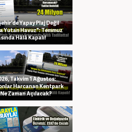
şehir’de Yapay Plaj Değil
a Yutan Havuz": Temmuz
sında Hâlâ Kapalı!
2026, Takvim 1 Ağustos:
onlar Harcanan Kentpark
ı Ne Zaman Açılacak?