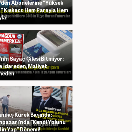
’den Abonelerine "Yüksek
" Kıskacı: Hem Parayla Hem
yla!
’nin Sayaç Çilesi Bitmiyor:
a İdareden, Maliyet
neden
ndaş Kürek Başında:
pazarı’nda “Kendi Yolunu
in Yap” Dönemi!